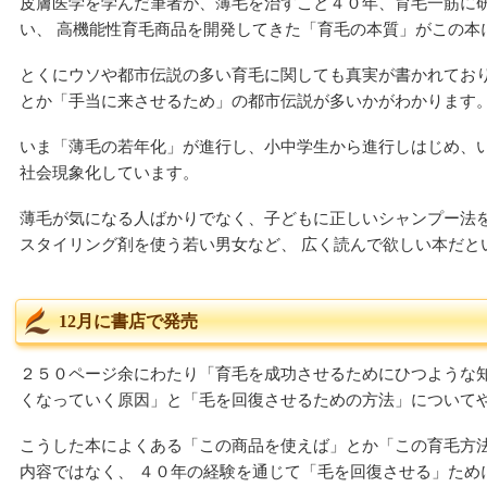
皮膚医学を学んだ筆者が、薄毛を治すこと４０年、育毛一筋に
い、 高機能性育毛商品を開発してきた「育毛の本質」がこの本
とくにウソや都市伝説の多い育毛に関しても真実が書かれてお
とか「手当に来させるため」の都市伝説が多いかがわかります
いま「薄毛の若年化」が進行し、小中学生から進行しはじめ、
社会現象化しています。
薄毛が気になる人ばかりでなく、子どもに正しいシャンプー法
スタイリング剤を使う若い男女など、 広く読んで欲しい本だと
12月に書店で発売
２５０ページ余にわたり「育毛を成功させるためにひつような知
くなっていく原因」と「毛を回復させるための方法」について
こうした本によくある「この商品を使えば」とか「この育毛方
内容ではなく、 ４０年の経験を通じて「毛を回復させる」ため