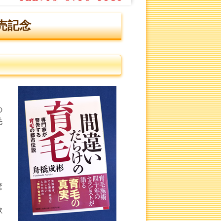
売記念
の
毛
驚
欲